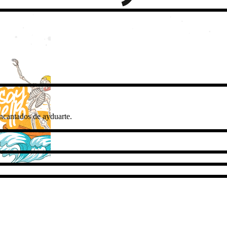
ncantados de ayduarte.