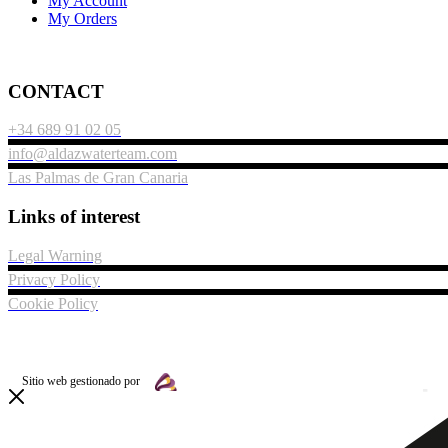
My Account
My Orders
CONTACT
+34 689 91 02 05
info@aldazwaterteam.com
Las Palmas de Gran Canaria
Links of interest
Legal Warning
Privacy Policy
Cookie Policy
2023 © AWT Experiences. All rights reserved.
Sitio web gestionado por