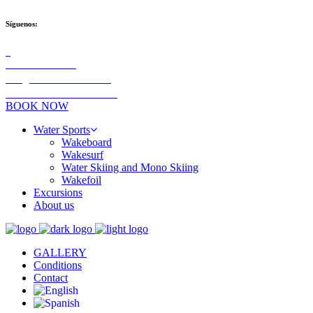
Síguenos:
+34 689 91 02 05
info@aldazwaterteam.com
Las Palmas de Gran Canaria
BOOK NOW
Water Sports
Wakeboard
Wakesurf
Water Skiing and Mono Skiing
Wakefoil
Excursions
About us
GALLERY
Conditions
Contact