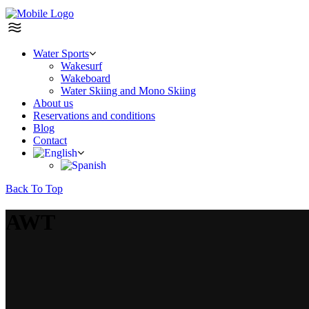
Water Sports
Wakesurf
Wakeboard
Water Skiing and Mono Skiing
About us
Reservations and conditions
Blog
Contact
Back To Top
AWT