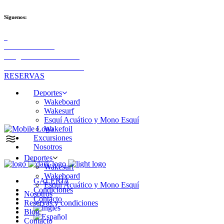
Síguenos:
+34 689 91 02 05
info@aldazwaterteam.com
Las Palmas de Gran Canaria
RESERVAS
Deportes
Wakeboard
Wakesurf
Esquí Acuático y Mono Esquí
Wakefoil
Excursiones
Nosotros
Deportes
Wakesurf
Wakeboard
GALERÍA
Esquí Acuático y Mono Esquí
Condiciones
Nosotros
Contacto
Reservas y condiciones
Blog
Contacto