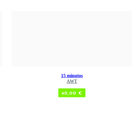
15 minutos
ADD TO CART
AWT
40,00
€