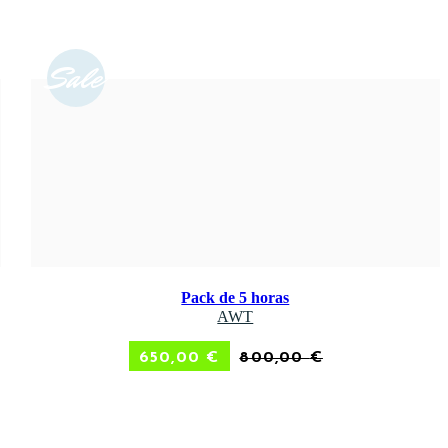
Sale
Pack de 5 horas
ADD TO CART
AWT
650,00
€
800,00
€