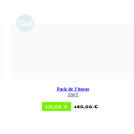
Sale
Pack de 3 horas
ADD TO CART
AWT
435,00
€
480,00
€