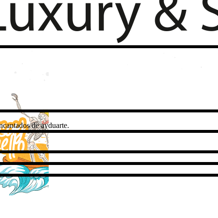
ncantados de ayduarte.