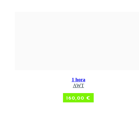
1 hora
ADD TO CART
AWT
160,00
€