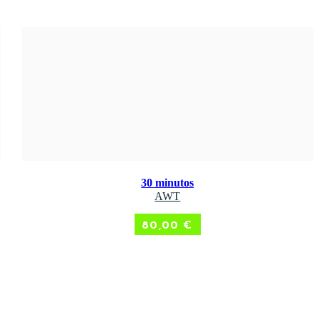
30 minutos
ADD TO CART
AWT
80,00
€